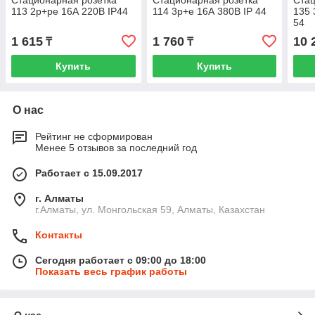
Стационарная розетка
Стационарная розетка
Стац
113 2р+ре 16А 220В IP44
114 3р+е 16А 380В IP 44
135 
54
1 615
1 760
10 
₸
₸
Купить
Купить
О нас
Рейтинг не сформирован
Менее 5 отзывов за последний год
Работает с 15.09.2017
г. Алматы
г.Алматы, ул. Монгольская 59, Алматы, Казахстан
Контакты
Сегодня работает с 09:00 до 18:00
Показать весь график работы