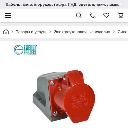
Кабель, металлорукав, гофра ПНД, cветильники, лампы, и та
Товары и услуги
Электроутоновочные изделия
Сило