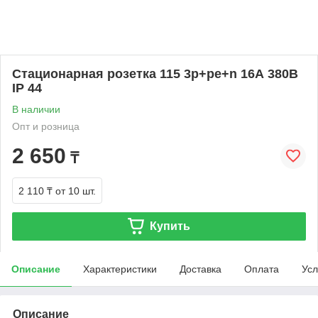
Стационарная розетка 115 3р+ре+n 16А 380В
IP 44
В наличии
Опт и розница
2 650
₸
2 110 ₸
от 10 шт.
Купить
Описание
Характеристики
Доставка
Оплата
Усл
Описание