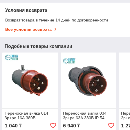
Условия возврата
Возврат товара в течение 14 дней по договоренности
Все условия возврата
Подобные товары компании
Переносная вилка 014
Переносная вилка 034
Пере
3р+ре 16А 380В
3р+ре 63А 380В IP 54
2р+е
1 040
6 940
1 2
₸
₸