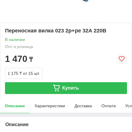
Переносная вилка 023 2р+ре 32А 220В
В наличии
Опт и розница
1 470
₸
1 175 ₸
от 15 шт.
Купить
Описание
Характеристики
Доставка
Оплата
Усл
Описание