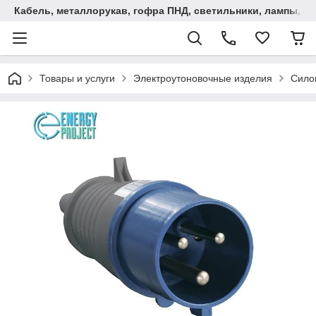
Кабель, металлорукав, гофра ПНД, cветильники, лампы, и та
Товары и услуги
Электроутоновочные изделия
Сило