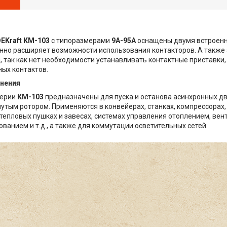
EKraft КМ-103
с типоразмерами
9А-95А
оснащены двумя встроенн
нно расширяет возможности использования контакторов. А также
 так как нет необходимости устанавливать контактные приставки,
ых контактов.
нения
серии
КМ-103
предназначены для пуска и останова асинхронных дв
утым ротором. Применяются в конвейерах, станках, компрессорах, 
 тепловых пушках и завесах, системах управления отоплением, вен
ванием и т.д., а также для коммутации осветительных сетей.