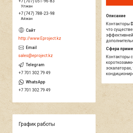
+7 (707) 051-96-83
Улжан
+7 (747) 788-23-98
Описание
Айжан
Контакторы
D
что существе
эффективней,
http://www.Eproject.kz
дополнительн
Сфера приме
sales@eproject.kz
Контакторы 
короткозамкн
эскалаторах,
+7 701 302 79 49
кондициониро
+7 701 302 79 49
График работы