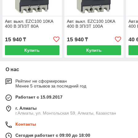
Авт. выкл. EZC100 10KA
Авт. выкл. EZC100 10KA
Авт.
400 B 3П/3T 80А
400 B 3П/3T 100А
400 
15 940
15 940
40 
₸
₸
Купить
Купить
О нас
Рейтинг не сформирован
Менее 5 отзывов за последний год
Работает с 15.09.2017
г. Алматы
г.Алматы, ул. Монгольская 59, Алматы, Казахстан
Контакты
Сегодня работает с 09:00 до 18:00