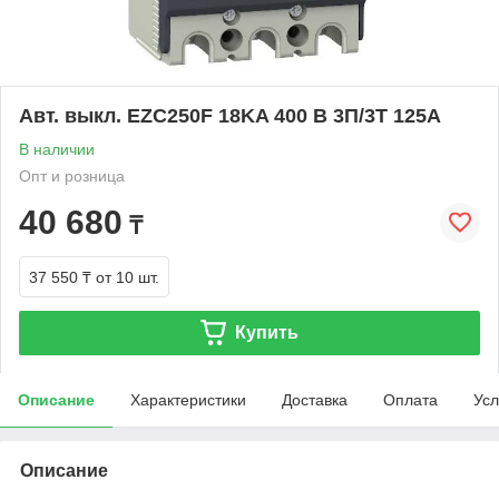
Авт. выкл. EZC250F 18KA 400 B 3П/3T 125А
В наличии
Опт и розница
40 680
₸
37 550 ₸
от 10 шт.
Купить
Описание
Характеристики
Доставка
Оплата
Усл
Описание