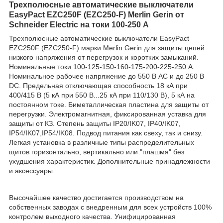
Трехполюсные автоматические выключатели
EasyPact EZC250F (EZC250-F) Merlin Gerin от
Schneider Electric на токи 100-250 А
Трехполюсные автоматические выключатели EasyPact
EZC250F (EZC250-F) марки Merlin Gerin для защиты цепей
низкого напряжения от перегрузок и коротких замыканий.
Номинальные токи 100-125-150-160-175-200-225-250 А.
Номинальное рабочее напряжение до 550 В AC и до 250 В
DC. Предельная отключающая способность 18 кА при
400/415 В (5 кА при 550 В...25 кА при 110/130 В), 5 кА на
постоянном токе. Биметаллическая пластина для защиты от
перегрузки. Электромагнитная, фиксированная уставка для
защиты от КЗ. Степень защиты IP20/IK07, IP40/IK07,
IP54/IK07,IP54/IK08. Подвод питания как свеху, так и снизу.
Легкая установка в различные типы распределительных
щитов горизонтально, вертикально или "плашмя" без
ухудшения характеристик. Дополнительные принадлежности
и аксессуары.
Высочайшее качество достигается производством на
собственных заводах с внедренным для всех устройств 100%
контролем выходного качества. Унифицированная