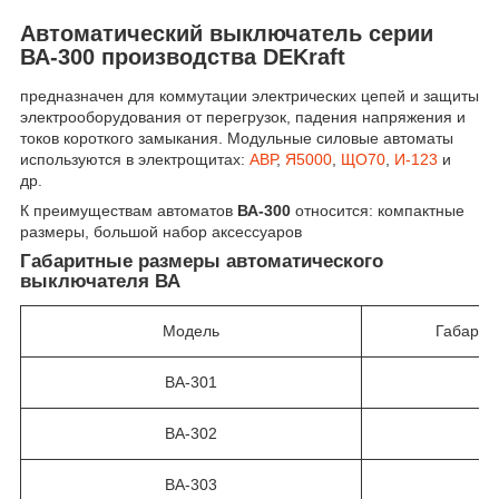
Автоматический выключатель серии
ВА-300 производства DEKraft
предназначен для коммутации электрических цепей и защиты
электрооборудования от перегрузок, падения напряжения и
токов короткого замыкания. Модульные силовые автоматы
используются в электрощитах:
АВР
,
Я5000
,
ЩО70
,
И-123
и
др.
К преимуществам автоматов
ВА-300
относится: компактные
размеры, большой набор аксессуаров
Габаритные размеры автоматического
выключателя ВА
Модель
Габарит
ВА-301
ВА-302
ВА-303