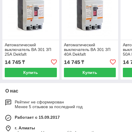
Автоматический
Автоматический
Авто
выключатель ВА 301 3П
выключатель ВА 301 3П
выкл
25А Dekfaft
40А Dekfaft
50А 
14 745
14 745
14 
₸
₸
Купить
Купить
О нас
Рейтинг не сформирован
Менее 5 отзывов за последний год
Работает с 15.09.2017
г. Алматы