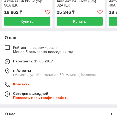
Автомат ВА 88-32 (3ф)
Автомат ВА 88-33 (3ф)
Авто
50А IEK
32А IEK
40А 
18 862
25 346
18 
₸
₸
Купить
Купить
О нас
Рейтинг не сформирован
Менее 5 отзывов за последний год
Работает с 15.09.2017
г. Алматы
г.Алматы, ул. Монгольская 59, Алматы, Казахстан
Контакты
Сегодня выходной
Показать весь график работы
О нас