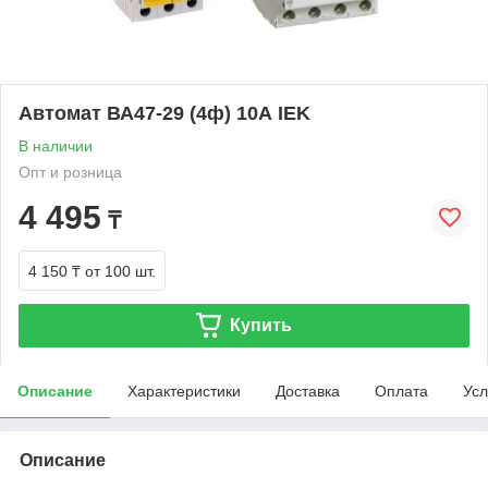
Автомат ВА47-29 (4ф) 10А IEK
В наличии
Опт и розница
4 495
₸
4 150 ₸
от 100 шт.
Купить
Описание
Характеристики
Доставка
Оплата
Усл
Описание