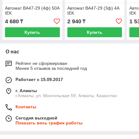
Автомат ВА47-29 (4ф) 50А
Автомат ВА47-29 (3ф) 4А
Авто
IEK
IEK
IEK
4 680
2 940
1 5
₸
₸
Купить
Купить
О нас
Рейтинг не сформирован
Менее 5 отзывов за последний год
Работает с 15.09.2017
г. Алматы
г.Алматы, ул. Монгольская 59, Алматы, Казахстан
Контакты
Сегодня выходной
Показать весь график работы