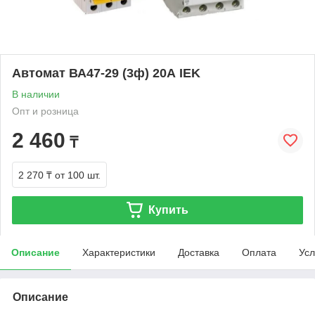
Автомат ВА47-29 (3ф) 20А IEK
В наличии
Опт и розница
2 460
₸
2 270 ₸
от 100 шт.
Купить
Описание
Характеристики
Доставка
Оплата
Усл
Описание