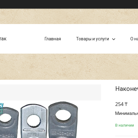
так
Главная
Товары и услуги
О н
Наконе
254 ₸
Минимальна
В наличии