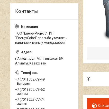
ТОО "EnergyProject" , ИП
"EnergyCabel" просьба уточнять
наличие и цены у менеджеров.
г.Алматы, ул. Монгольская 59,
Алматы, Казахстан
+7 (701) 302-79-49
Валерия
+7 (701) 302-79-52
Жаркын
+7 (701) 229-77-74
Жибек
Описа