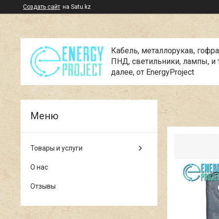
Создать сайт
на Satu.kz
Кабель, металлорукав, гофра
ПНД, cветильники, лампы, и 
далее, от EnergyProject
Товары и услуги
О нас
Отзывы