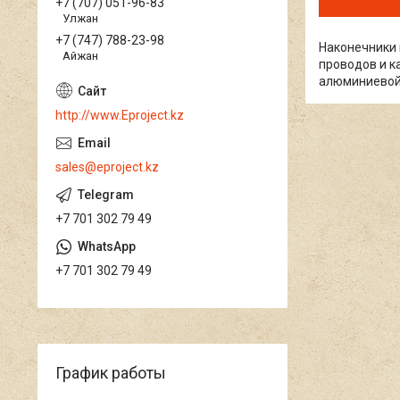
+7 (707) 051-96-83
Улжан
+7 (747) 788-23-98
Наконечники
Айжан
проводов и к
алюминиевой
http://www.Eproject.kz
sales@eproject.kz
+7 701 302 79 49
+7 701 302 79 49
График работы