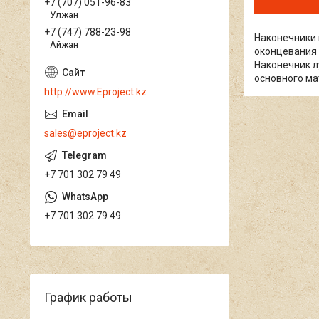
+7 (707) 051-96-83
Улжан
+7 (747) 788-23-98
Наконечники 
Айжан
оконцевания 
Наконечник л
основного ма
http://www.Eproject.kz
sales@eproject.kz
+7 701 302 79 49
+7 701 302 79 49
График работы