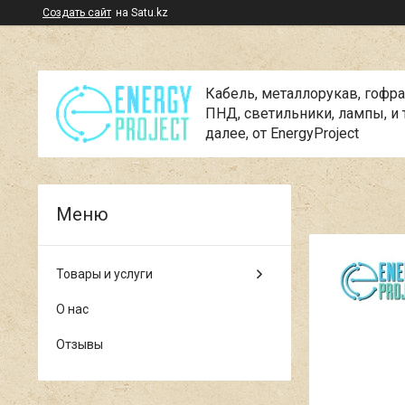
Создать сайт
на Satu.kz
Кабель, металлорукав, гофра
ПНД, cветильники, лампы, и 
далее, от EnergyProject
Товары и услуги
О нас
Отзывы