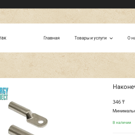
так
Главная
Товары и услуги
О н
Наконе
346 ₸
Минимальна
В наличии