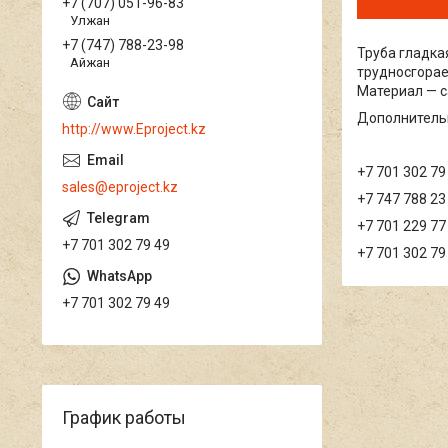
+7 (707) 051-96-83
Улжан
+7 (747) 788-23-98
Труба гладка
Айжан
трудносгора
Материал — 
Дополнитель
http://www.Eproject.kz
+7 701 302 79
sales@eproject.kz
+7 747 788 23
+7 701 229 77
+7 701 302 79 49
+7 701 302 79
+7 701 302 79 49
График работы