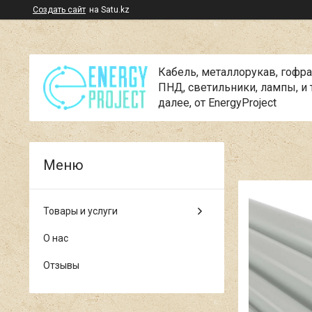
Создать сайт
на Satu.kz
Кабель, металлорукав, гофра
ПНД, cветильники, лампы, и 
далее, от EnergyProject
Товары и услуги
О нас
Отзывы