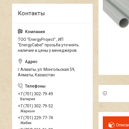
ТОО "EnergyProject" , ИП
"EnergyCabel" просьба уточнять
наличие и цены у менеджеров.
г.Алматы, ул. Монгольская 59,
Алматы, Казахстан
+7 (701) 302-79-49
Валерия
+7 (701) 302-79-52
Жаркын
+7 (701) 229-77-74
Жибек
Описа