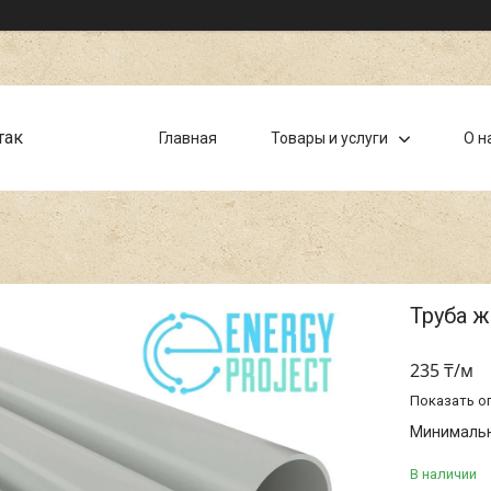
так
Главная
Товары и услуги
О н
Труба ж
235 ₸/м
Показать о
Минимальна
В наличии