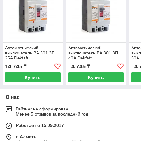
Автоматический
Автоматический
Авто
выключатель ВА 301 3П
выключатель ВА 301 3П
выкл
25А Dekfaft
40А Dekfaft
50А 
14 745
14 745
14 
₸
₸
Купить
Купить
О нас
Рейтинг не сформирован
Менее 5 отзывов за последний год
Работает с 15.09.2017
г. Алматы