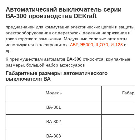
Автоматический выключатель серии
ВА-300 производства DEKraft
предназначен для коммутации электрических цепей и защиты
электрооборудования от перегрузок, падения напряжения и
токов короткого замыкания. Модульные силовые автоматы
используются в электрощитах:
АВР
,
Я5000
,
ЩО70
,
И-123
и
др.
К преимуществам автоматов
ВА-300
относится: компактные
размеры, большой набор аксессуаров
Габаритные размеры автоматического
выключателя ВА
Модель
Габарит
ВА-301
ВА-302
ВА-303