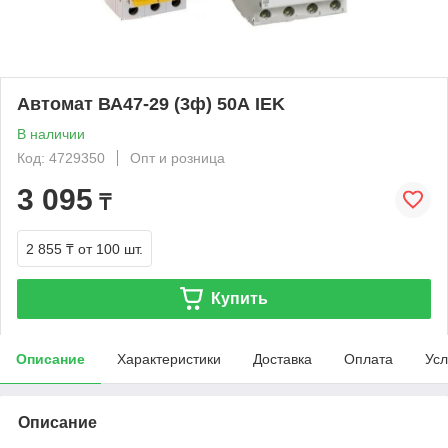
Автомат ВА47-29 (3ф) 50А IEK
В наличии
Код: 4729350
Опт и розница
3 095
₸
2 855 ₸
от 100 шт.
Купить
Описание
Характеристики
Доставка
Оплата
Усл
Описание