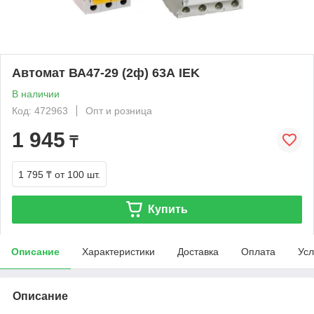
Автомат ВА47-29 (2ф) 63А IEK
В наличии
Код: 472963
Опт и розница
1 945
₸
1 795 ₸
от 100 шт.
Купить
Описание
Характеристики
Доставка
Оплата
Усл
Описание