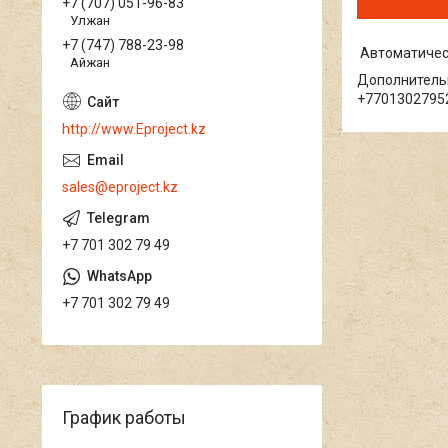
+7 (707) 051-96-83
Улжан
+7 (747) 788-23-98
Автоматическ
Айжан
Дополнитель
+77013027952
http://www.Eproject.kz
sales@eproject.kz
+7 701 302 79 49
+7 701 302 79 49
График работы