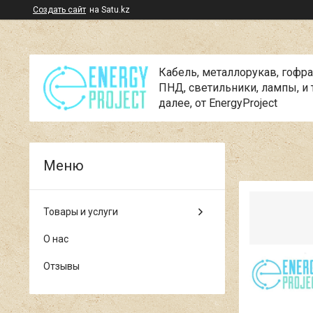
Создать сайт
на Satu.kz
Кабель, металлорукав, гофра
ПНД, cветильники, лампы, и 
далее, от EnergyProject
Товары и услуги
О нас
Отзывы