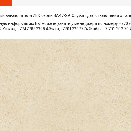
и выключатели ИЕК серии ВА47-29. Служат для отключения от эл
ную информацию Вы можете узнать у менеджера по номеру +7707
 Улжан, +77477882398 Айжан,+77012297774 Жибек,+7 701 302 79 