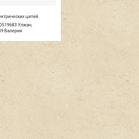
ектрических цепей.
0519683 Улжан,
49 Валерия