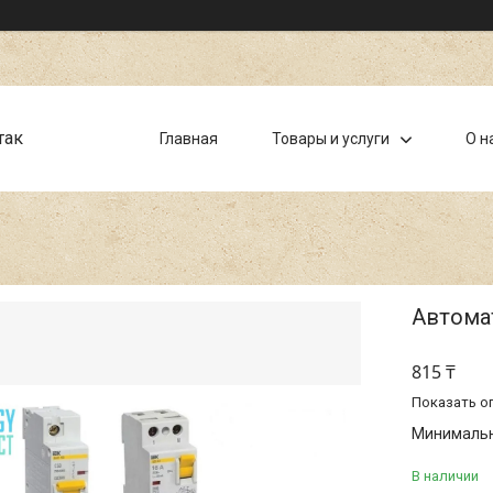
так
Главная
Товары и услуги
О н
Автомат
815 ₸
Показать о
Минимальна
В наличии