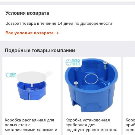
Условия возврата
Возврат товара в течение 14 дней по договоренности
Все условия возврата
Подобные товары компании
Коробка распаячная для
Коробка установочная
Коро
полых стен с
приборная для
приб
металическими лапками и
подштукатурного монтажа
стен
с крышкой УПрк 97/50
УПп 68/45.1.1.
лапк