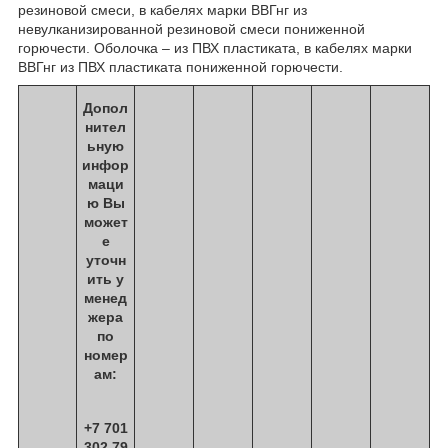
резиновой смеси, в кабелях марки ВВГнг из
невулканизированной резиновой смеси пониженной
горючести. Оболочка – из ПВХ пластиката, в кабелях марки
ВВГнг из ПВХ пластиката пониженной горючести.
Допол
нител
ьную
инфор
маци
ю Вы
может
е
уточн
ить у
менед
жера
по
номер
ам:
+7 701
302 79