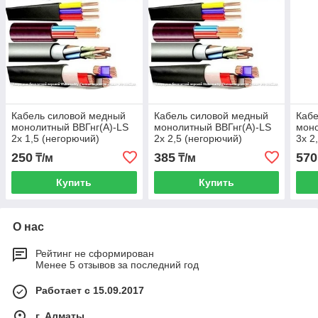
Кабель силовой медный
Кабель силовой медный
Кабе
монолитный ВВГнг(А)-LS
монолитный ВВГнг(А)-LS
моно
2х 1,5 (негорючий)
2х 2,5 (негорючий)
3х 2
250
385
570
₸/м
₸/м
Купить
Купить
О нас
Рейтинг не сформирован
Менее 5 отзывов за последний год
Работает с 15.09.2017
г. Алматы