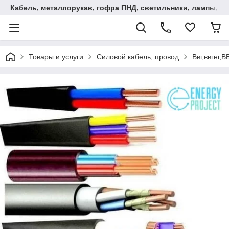
Кабель, металлорукав, гофра ПНД, cветильники, лампы, и та
Товары и услуги
Силовой кабель, провод
Ввг,ввгнг,