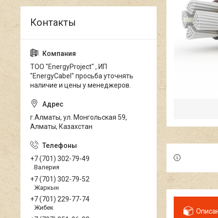
ТОО "EnergyProject" , ИП
"EnergyCabel" просьба уточнять
наличие и цены у менеджеров.
г.Алматы, ул. Монгольская 59,
Алматы, Казахстан
+7 (701) 302-79-49
Валерия
+7 (701) 302-79-52
Жаркын
+7 (701) 229-77-74
Жибек
Описа