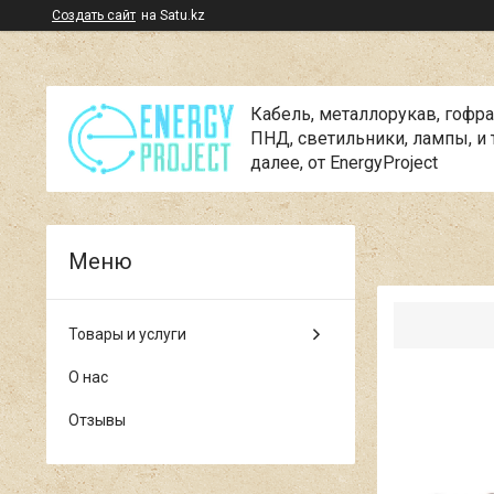
Создать сайт
на Satu.kz
Кабель, металлорукав, гофра
ПНД, cветильники, лампы, и 
далее, от EnergyProject
Товары и услуги
О нас
Отзывы