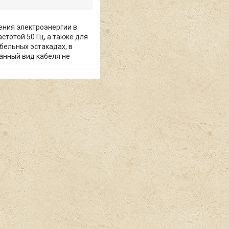
ения электроэнергии в
тотой 50 Гц, а также для
бельных эстакадах, в
анный вид кабеля не