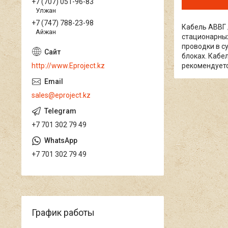
+7 (707) 051-96-83
Улжан
+7 (747) 788-23-98
Кабель АВВГ 
Айжан
стационарных
проводки в с
блоках. Кабе
рекомендуетс
http://www.Eproject.kz
sales@eproject.kz
+7 701 302 79 49
+7 701 302 79 49
График работы