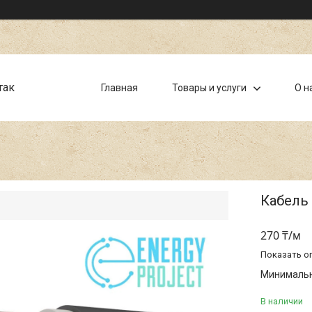
так
Главная
Товары и услуги
О н
Кабель 
270 ₸/м
Показать о
Минимальна
В наличии