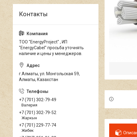
ТОО "EnergyProject" , ИП
"EnergyCabel" просьба уточнять
наличие и цены у менеджеров.
г.Алматы, ул. Монгольская 59,
Алматы, Казахстан
+7 (701) 302-79-49
Валерия
+7 (701) 302-79-52
Жаркын
+7 (701) 229-77-74
Жибек
Описа