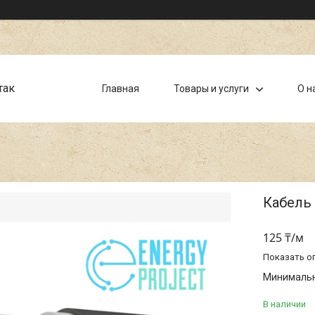
так
Главная
Товары и услуги
О н
Кабель 
125 ₸/м
Показать о
Минимальна
В наличии