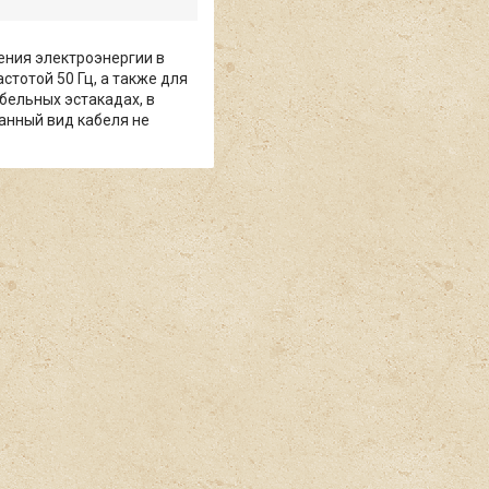
ения электроэнергии в
тотой 50 Гц, а также для
бельных эстакадах, в
анный вид кабеля не