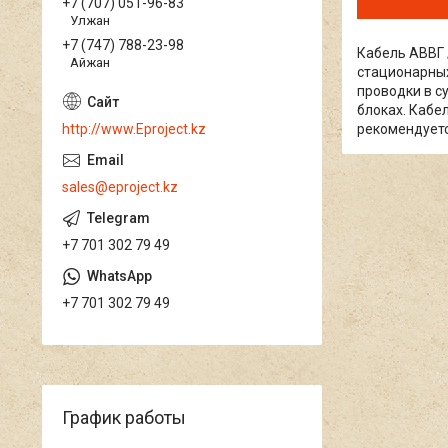
+7 (707) 051-96-83
Улжан
+7 (747) 788-23-98
Кабель АВВГ 
Айжан
стационарных
проводки в с
блоках. Кабе
рекомендуетс
http://www.Eproject.kz
sales@eproject.kz
+7 701 302 79 49
+7 701 302 79 49
График работы