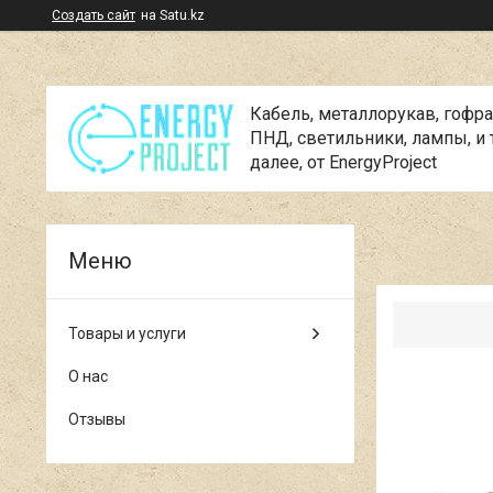
Создать сайт
на Satu.kz
Кабель, металлорукав, гофра
ПНД, cветильники, лампы, и 
далее, от EnergyProject
Товары и услуги
О нас
Отзывы