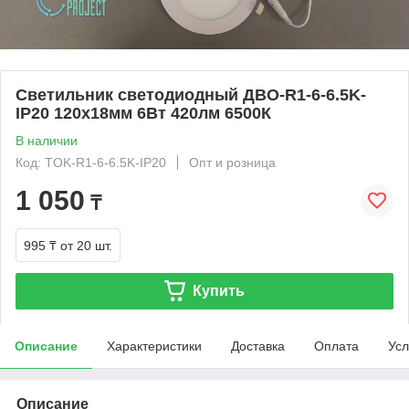
Светильник светодиодный ДВО-R1-6-6.5K-
IP20 120х18мм 6Вт 420лм 6500К
В наличии
Код: TOK-R1-6-6.5K-IP20
Опт и розница
1 050
₸
995 ₸
от 20 шт.
Купить
Описание
Характеристики
Доставка
Оплата
Усл
Описание