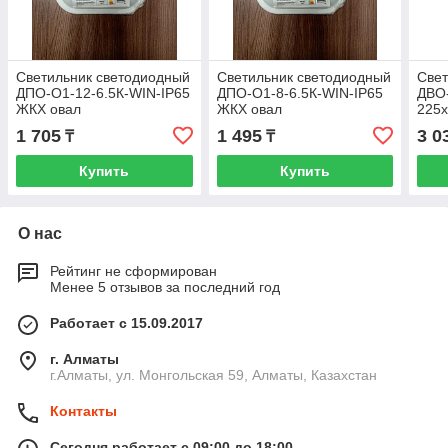
Светильник светодиодный
Светильник светодиодный
Свет
ДПО-О1-12-6.5К-WIN-IP65
ДПО-О1-8-6.5К-WIN-IP65
ДВО-
ЖКХ овал
ЖКХ овал
225
400
1 705
1 495
3 0
₸
₸
Купить
Купить
О нас
Рейтинг не сформирован
Менее 5 отзывов за последний год
Работает с 15.09.2017
г. Алматы
г.Алматы, ул. Монгольская 59, Алматы, Казахстан
Контакты
Сегодня работает с 09:00 до 18:00