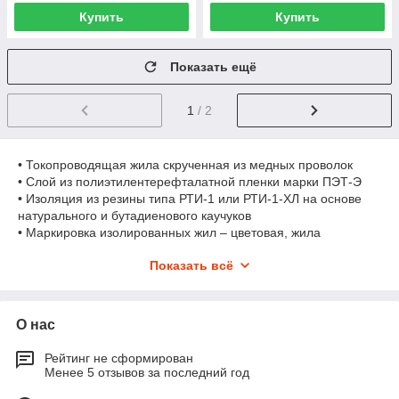
Купить
Купить
Показать ещё
1
/ 2
• Токопроводящая жила скрученная из медных проволок
• Слой из полиэтилентерефталатной пленки марки ПЭТ-Э
• Изоляция из резины типа РТИ-1 или РТИ-1-ХЛ на основе
натурального и бутадиенового каучуков
• Маркировка изолированных жил – цветовая, жила
заземления – зелёно-жёлтая
Показать всё
• Слой из полиэтилентерефталатной пленки марки ПЭТ-Э
(поверх скрученных изолированных жил)
• Оболочка из резины типа РШТ-2, РШТМ-2-ХЛ на основе
изопренового и бутадиенового каучуков; изоляционно-
О нас
защитная оболочка одножильных кабелей из резины типа
РТИШМ, РТИШ-ХЛ на основе изопренового и бутадиенового
Рейтинг не сформирован
каучуков
Менее 5 отзывов за последний год