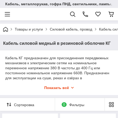
Кабель, металлорукав, гофра ПНД, cветильники, лампы, и та
Товары и услуги
Силовой кабель, провод
Кабель си
Кабель силовой медный в резиновой оболочке КГ
Кабель КГ предназначен для присоединения передвижных
механизмов к электрическим сетям на номинальное
переменное напряжение 380 В частоты до 400 Гц или
постоянное номинальное напряжение 660В. Предназначен
для эксплуатации на суше, реках и озёрах в
макроклиматических районах с умеренным, холодным (КГ-
Показать всё
хЛ) и тропическим (КГ-Т) климатом, на открытом воздухе и в
помещениях.
Сортировка
0
Фильтры